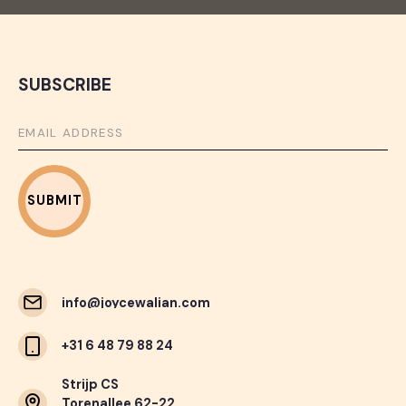
SUBSCRIBE
info@joycewalian.com
info@joycewalian.com
+31 6 48 79 88 24
Strijp CS
Torenallee 62-22