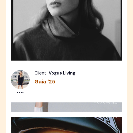
Fashion
Photos
10
Client
Vogue Living
Gaia '25
RESY