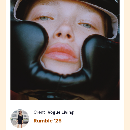
Fashion
Photos
10
Client
Vogue Living
Rumble '25