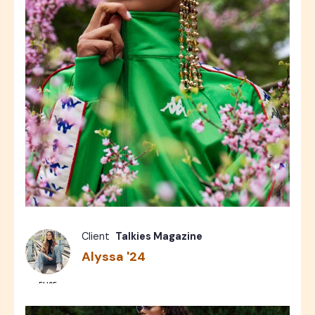
Fashion
Photos
5
Client
Talkies Magazine
Alyssa '24
ELISE