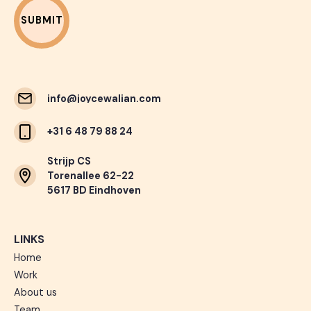
info@joycewalian.com
info@joycewalian.com
+31 6 48 79 88 24
Strijp CS
Torenallee 62-22
5617 BD Eindhoven
LINKS
Home
Work
About us
Team