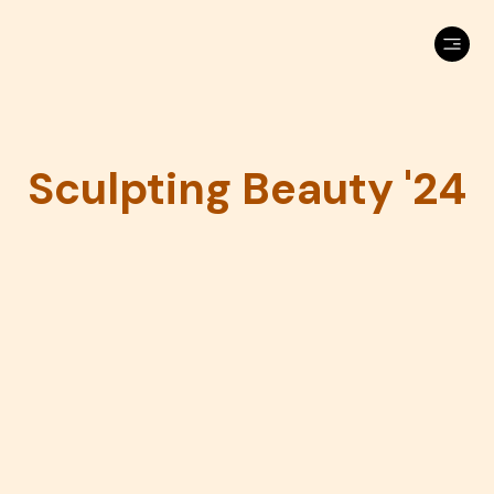
Sculpting Beauty '24
You want us to make you look
good as well?
Client name
Vrij Werk