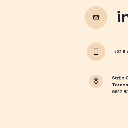
i
i
+31 6
Strijp 
Torena
5617 B