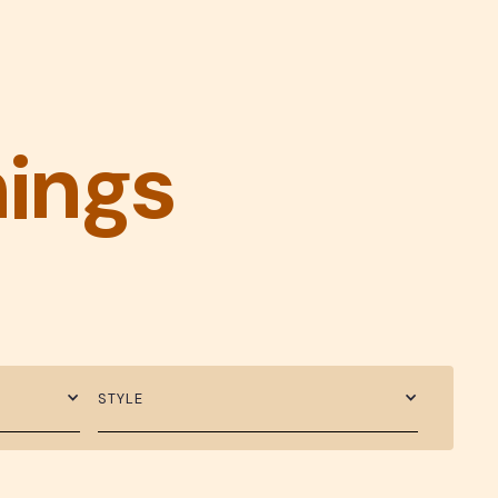
hings
STYLE