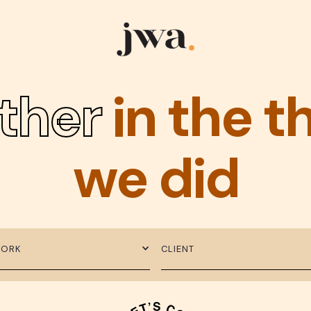
ther
in the t
we did
WORK
CLIENT