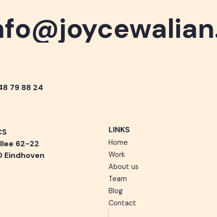
nfo@joycewalia
nfo@joycewalia
 48 79 88 24
LINKS
CS
Home
llee 62-22
D Eindhoven
Work
About us
Team
Blog
Contact