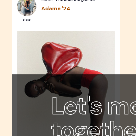
Adame '24
ELISE
Let's m
togethe