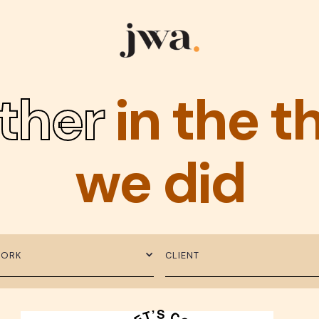
ther
in the t
we did
WORK
CLIENT