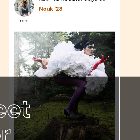
Nouk '23
ELISE
eet
r