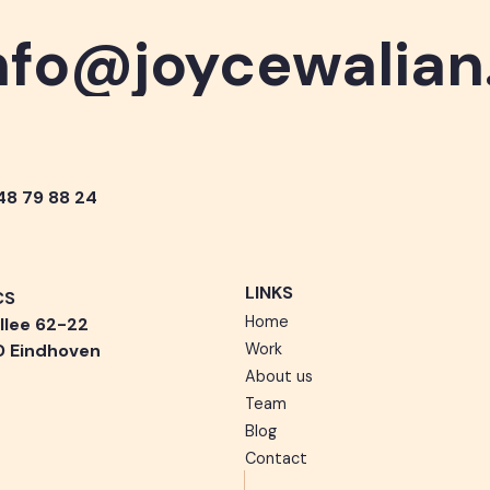
nfo@joycewalia
nfo@joycewalia
 48 79 88 24
LINKS
CS
Home
llee 62-22
D Eindhoven
Work
About us
Team
Blog
Contact