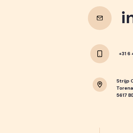
i
i
+31 6
Strijp 
Torena
5617 B