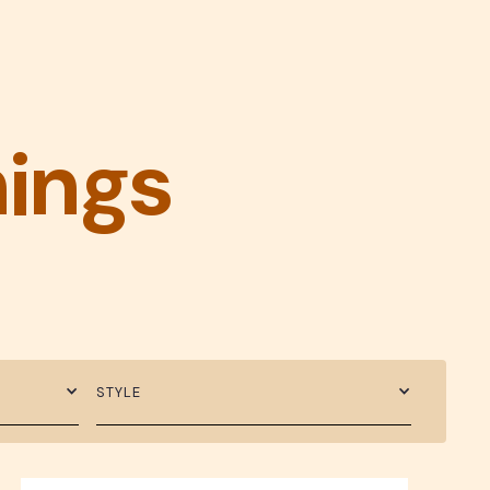
hings
STYLE