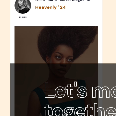
Heavenly ' 24
ELLEN
Let's m
togethe