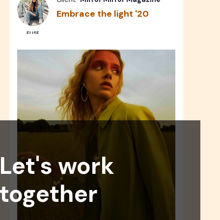
Embrace the light '20
ELISE
Let's work
together